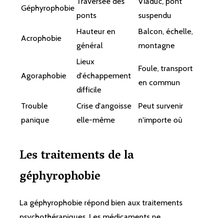
Traversée des
Viaduc, pont
Géphyrophobie
ponts
suspendu
Hauteur en
Balcon, échelle,
Acrophobie
général
montagne
Lieux
Foule, transport
Agoraphobie
d'échappement
en commun
difficile
Trouble
Crise d'angoisse
Peut survenir
panique
elle-même
n'importe où
Les traitements de la
géphyrophobie
La géphyrophobie répond bien aux traitements
psychothérapiques. Les médicaments ne