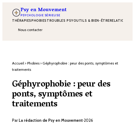
Psy en Mouvement
PSYCHOLOGIE SÉRIEUSE
THÉRAPIES
PHOBIES
TROUBLES PSY
OUTILS & BIEN-ÊTRE
RELATIONS
DÉ
Nous contacter
Accueil
›
Phobies
›
Géphyrophobie : peur des ponts, symptômes et
traitements
Géphyrophobie : peur des
ponts, symptômes et
traitements
Par
La rédaction de Psy en Mouvement
·
2026