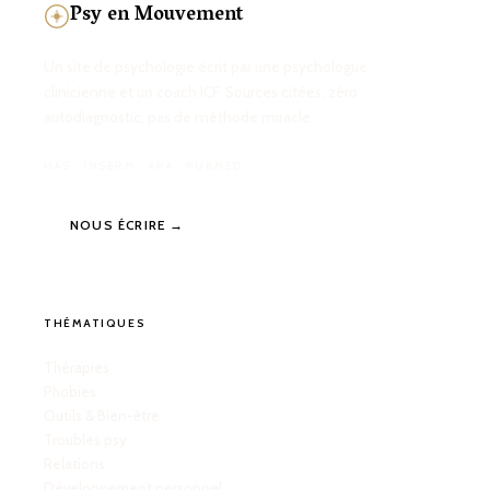
Psy en Mouvement
Un site de psychologie écrit par une psychologue
clinicienne et un coach ICF. Sources citées, zéro
autodiagnostic, pas de méthode miracle.
HAS · INSERM · APA · PUBMED
NOUS ÉCRIRE →
THÉMATIQUES
Thérapies
Phobies
Outils & Bien-être
Troubles psy
Relations
Développement personnel