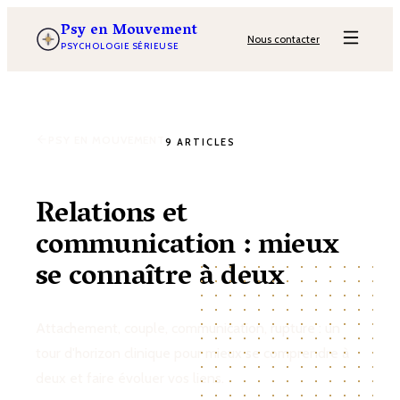
Psy en Mouvement
Nous contacter
PSYCHOLOGIE SÉRIEUSE
PSY EN MOUVEMENT
9 ARTICLES
Relations et
communication : mieux
se connaître à deux
Attachement, couple, communication, rupture : un
tour d'horizon clinique pour mieux se comprendre à
deux et faire évoluer vos liens.