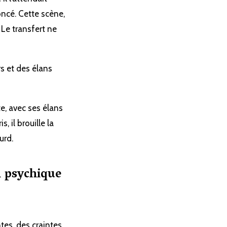
oncé. Cette scène,
 Le transfert ne
rs et des élans
e, avec ses élans
, il brouille la
urd.
on psychique
tes, des craintes