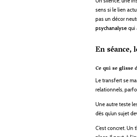
Un silence, une ins
sens si le lien act
pas un décor neutr
psychanalyse
qui 
En séance, l
Ce qui se glisse 
Le transfert se ma
relationnels, parf
Une autre teste le
dès qu’un sujet de
C’est concret. Un 