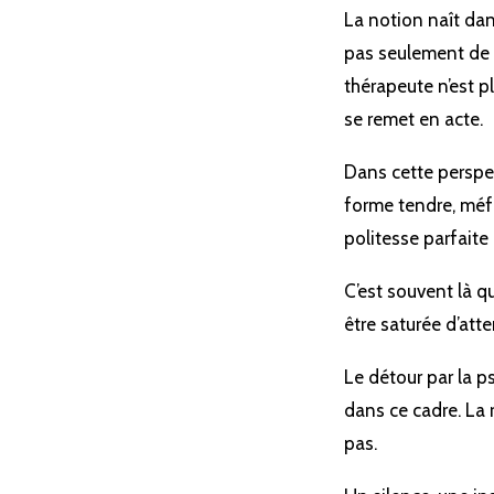
La notion naît dan
pas seulement de s
thérapeute n’est pl
se remet en acte.
Dans cette perspect
forme tendre, méfia
politesse parfaite
C’est souvent là q
être saturée d’att
Le détour par la p
dans ce cadre. La 
pas.