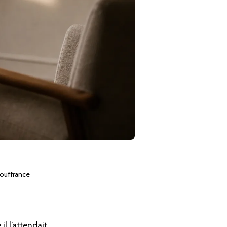
souffrance
l l’attendait