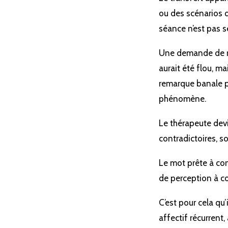
ou des scénarios q
séance n’est pas s
Une demande de réa
aurait été flou, m
remarque banale pe
phénomène.
Le thérapeute devi
contradictoires, s
Le mot prête à conf
de perception à cor
C’est pour cela qu’
affectif récurrent