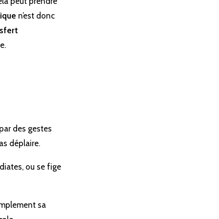
cela peut prendre
tique
n’est donc
sfert
e.
 par des gestes
as déplaire.
iates, ou se fige
simplement sa