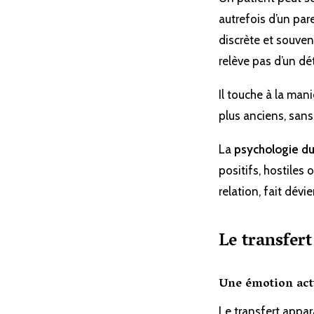
autrefois d’un par
discrète et souven
relève pas d’un dé
Il touche à la man
plus anciens, sans
La
psychologie du
positifs, hostiles o
relation, fait dév
Le transfert
Une émotion actu
Le transfert appar