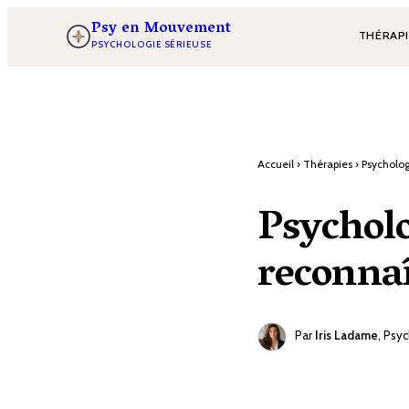
Psy en Mouvement
THÉRAP
PSYCHOLOGIE SÉRIEUSE
Accueil
›
Thérapies
›
Psycholog
Psycholo
reconnaî
Par
Iris Ladame
, Psy