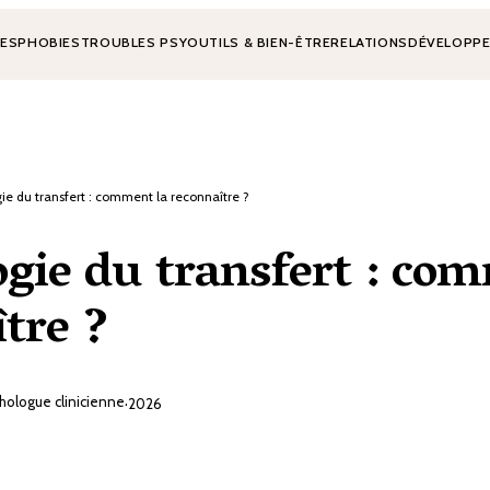
IES
PHOBIES
TROUBLES PSY
OUTILS & BIEN-ÊTRE
RELATIONS
DÉVELOPPE
ie du transfert : comment la reconnaître ?
gie du transfert : co
tre ?
chologue clinicienne
·
2026