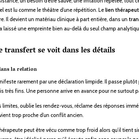
istance, un besoin d’être sauvé, une irritation répétée, tout 
uel est lu comme le théâtre d’une répétition. Le
lien thérapeu
e. Il devient un matériau clinique à part entière, dans un
tran
a laissé une empreinte bien au-delà du seul champ analytiqu
e transfert se voit dans les détails
dans la relation
nifeste rarement par une déclaration limpide. Il passe plutôt
ois très fins. Une personne arrive en avance pour ne surtout p
s limites, oublie les rendez-vous, réclame des réponses imméd
vient trop proche d’un conflit ancien.
thérapeute peut être vécu comme trop froid alors qu’il tient 