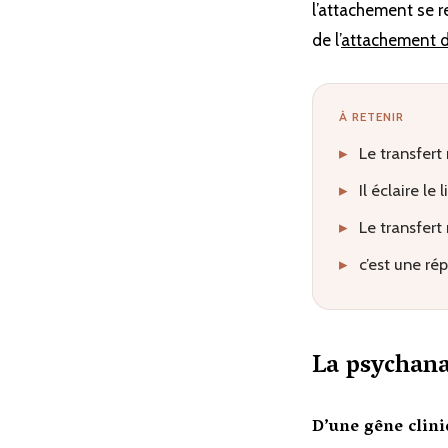
l’attachement se rej
de l’
attachement 
À RETENIR
▸
Le transfert
▸
Il éclaire le
▸
Le transfert
▸
c’est une ré
La psychana
D’une gêne clini