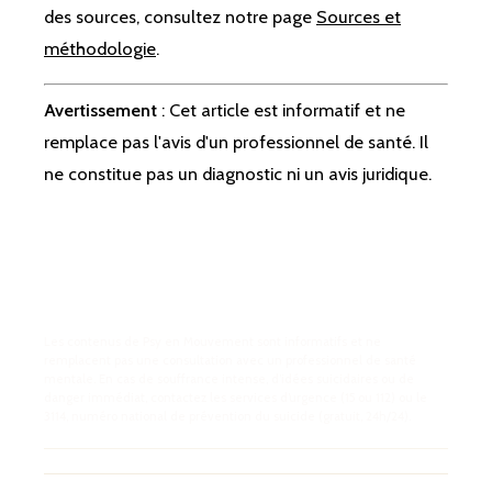
des sources, consultez notre page
Sources et
méthodologie
.
Avertissement
: Cet article est informatif et ne
remplace pas l'avis d'un professionnel de santé. Il
ne constitue pas un diagnostic ni un avis juridique.
Les contenus de Psy en Mouvement sont informatifs et ne
remplacent pas une consultation avec un professionnel de santé
mentale. En cas de souffrance intense, d’idées suicidaires ou de
danger immédiat, contactez les services d’urgence (15 ou 112) ou le
3114, numéro national de prévention du suicide (gratuit, 24h/24).