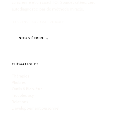
clinicienne et un coach ICF. Sources citées, zéro
autodiagnostic, pas de méthode miracle.
HAS · INSERM · APA · PUBMED
NOUS ÉCRIRE →
THÉMATIQUES
Thérapies
Phobies
Outils & Bien-être
Troubles psy
Relations
Développement personnel