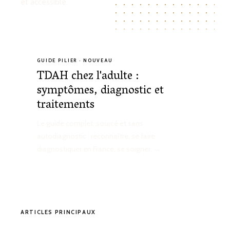
et accessible.
GUIDE PILIER · NOUVEAU
TDAH chez l'adulte :
symptômes, diagnostic et
traitements
Le guide complet, sourcé et sans
autodiagnostic : reconnaître, se faire
diagnostiquer en France, se soigner. →
ARTICLES PRINCIPAUX