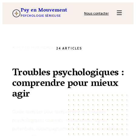
Psy en Mouvement
Nous contacter
PSYCHOLOGIE SÉRIEUSE
PSY EN MOUVEMENT
24 ARTICLES
Troubles psychologiques :
comprendre pour mieux
agir
Guide complet pour comprendre les troubles
psychologiques courants : mécanismes, signes
potentiels, accompagnement. Ressource scientifique