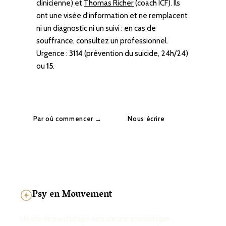
clinicienne) et
Thomas Richer
(coach ICF). Ils
ont une visée d'information et ne remplacent
ni un diagnostic ni un suivi : en cas de
souffrance, consultez un professionnel.
Urgence :
3114
(prévention du suicide, 24h/24)
ou
15
.
Par où commencer →
Nous écrire
Psy en Mouvement
Un site de psychologie écrit par une psychologue